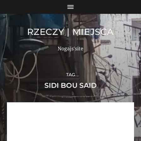
RZECZY | MIEJSCA
Nogajs'site
TAG
SIDI BOU SAID