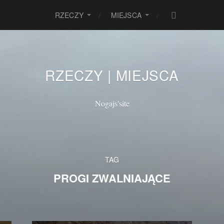
RZECZY
MIEJSCA
RZECZY | MIEJSCA
Nogajs'site
TAG
PROGI ZWALNIAJĄCE