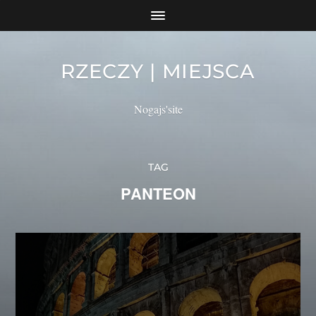
RZECZY | MIEJSCA
Nogajs'site
TAG
PANTEON